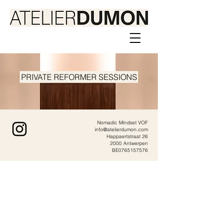
PRIVATE REFORMER SESSIONS
Nomadic Mindset VOF
info@atelierdumon.com
Happaertstraat 26
2000 Antwerpen
BE0765157576